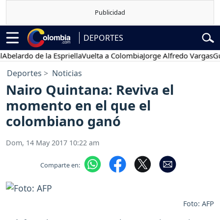
DEPORTES
ardo de la Espriella
Vuelta a Colombia
Jorge Alfredo Vargas
Gustav
Deportes
Noticias
Nairo Quintana: Reviva el
momento en el que el
colombiano ganó
Dom, 14 May 2017 10:22 am
Comparte en:
Foto: AFP