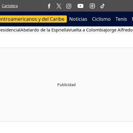
Cartelera
entroamericanos y del Caribe
Noticias
Ciclismo
Tenis
esidencial
Abelardo de la Espriella
Vuelta a Colombia
Jorge Alfredo