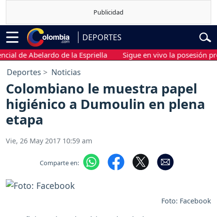
DEPORTES
l de Abelardo de la Espriella
Sigue en vivo la posesión presid
Deportes
Noticias
Colombiano le muestra papel
higiénico a Dumoulin en plena
etapa
Vie, 26 May 2017 10:59 am
Comparte en:
Foto: Facebook