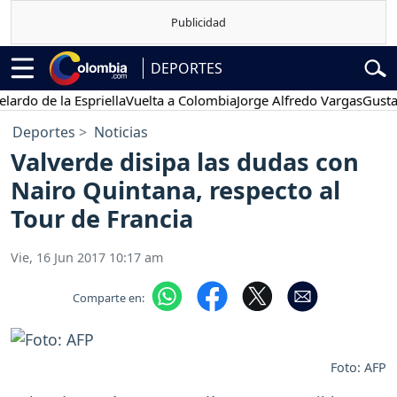
DEPORTES
 de la Espriella
Vuelta a Colombia
Jorge Alfredo Vargas
Gustavo P
Deportes
Noticias
Valverde disipa las dudas con
Nairo Quintana, respecto al
Tour de Francia
Vie, 16 Jun 2017 10:17 am
Comparte en:
Foto: AFP