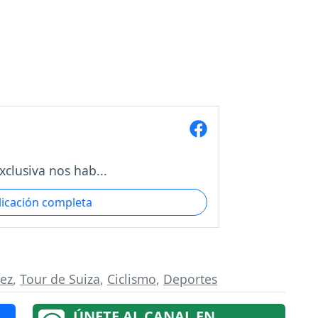
clusiva nos hab...
licación completa
ez
,
Tour de Suiza
,
Ciclismo
,
Deportes
ÚNETE AL CANAL EN