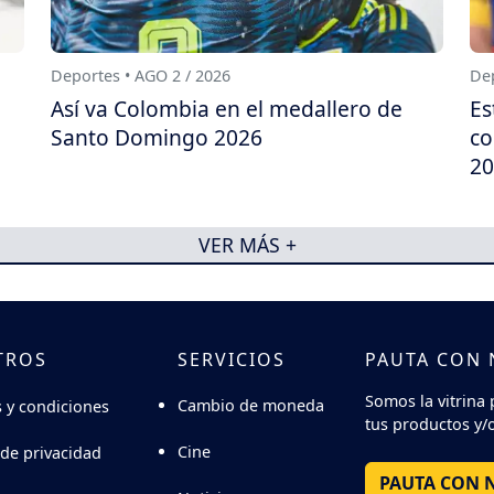
Deportes • AGO 2 / 2026
Dep
Así va Colombia en el medallero de
Es
Santo Domingo 2026
co
20
VER MÁS +
TROS
SERVICIOS
PAUTA CON
Somos la vitrina 
Cambio de moneda
 y condiciones
tus productos y/o
Cine
 de privacidad
PAUTA CON 