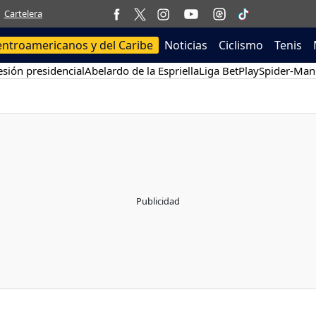
Cartelera
entroamericanos y del Caribe
Noticias
Ciclismo
Tenis
sión presidencial
Abelardo de la Espriella
Liga BetPlay
Spider-Man