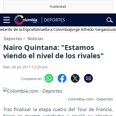
DEPORTES
o de la Espriella
Vuelta a Colombia
Jorge Alfredo Vargas
Gustavo P
Deportes
Noticias
Nairo Quintana: "Estamos
viendo el nivel de los rivales"
Mar, 04 Jul 2017 12:29 pm
Comparte en:
Colombia.com - Deportes
Tras finalizar la etapa cuatro del Tour de Francia,
Nairo se mostró satisfecho y reveló su objetivo