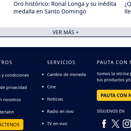
Oro histórico: Ronal Longa y su inédita
¿Q
medalla en Santo Domingo
ll
VER MÁS +
TROS
SERVICIOS
PAUTA CON
Somos la vitrina 
Cambio de moneda
 y condiciones
tus productos y/o
Cine
 de privacidad
PAUTA CON 
Noticias
n nosotros
SÍGUENOS EN
Radio en vivo
terlatin
TV en vivo
ÁCTENOS