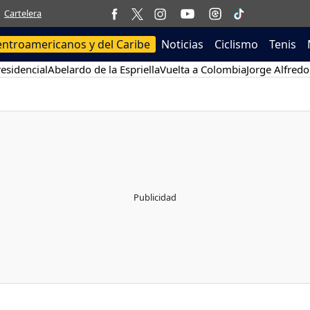
Cartelera
entroamericanos y del Caribe
Noticias
Ciclismo
Tenis
esidencial
Abelardo de la Espriella
Vuelta a Colombia
Jorge Alfredo