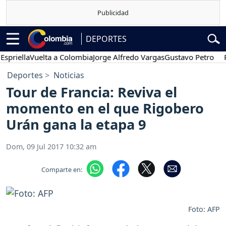
DEPORTES
ella
Vuelta a Colombia
Jorge Alfredo Vargas
Gustavo Petro
Poses
Deportes
Noticias
Tour de Francia: Reviva el
momento en el que Rigobero
Urán gana la etapa 9
Dom, 09 Jul 2017 10:32 am
Comparte en:
Foto: AFP