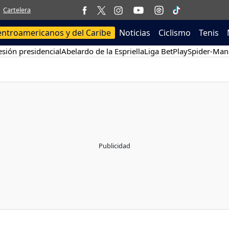
Cartelera
entroamericanos y del Caribe
Noticias
Ciclismo
Tenis
sión presidencial
Abelardo de la Espriella
Liga BetPlay
Spider-Man