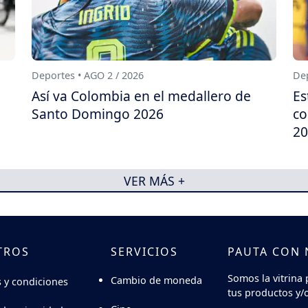
Deportes • AGO 2 / 2026
Dep
Así va Colombia en el medallero de
Es
Santo Domingo 2026
co
20
VER MÁS +
TROS
SERVICIOS
PAUTA CON
Somos la vitrina 
Cambio de moneda
 y condiciones
tus productos y/o