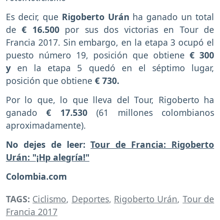
Es decir, que
Rigoberto Urán
ha ganado un total
de
€ 16.500
por sus dos victorias en Tour de
Francia 2017. Sin embargo, en la etapa 3 ocupó el
puesto número 19, posición que obtiene
€ 300
y
en la etapa 5 quedó en el séptimo lugar,
posición que obtiene
€ 730.
Por lo que, lo que lleva del Tour, Rigoberto ha
ganado
€ 17.530
(61 millones colombianos
aproximadamente).
No dejes de leer:
Tour de Francia: Rigoberto
Urán: "¡Hp alegría!"
Colombia.com
TAGS:
Ciclismo
,
Deportes
,
Rigoberto Urán
,
Tour de
Francia 2017