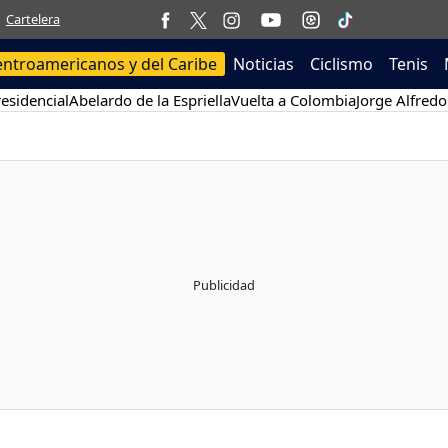
Cartelera
entroamericanos y del Caribe
Noticias
Ciclismo
Tenis
esidencial
Abelardo de la Espriella
Vuelta a Colombia
Jorge Alfredo