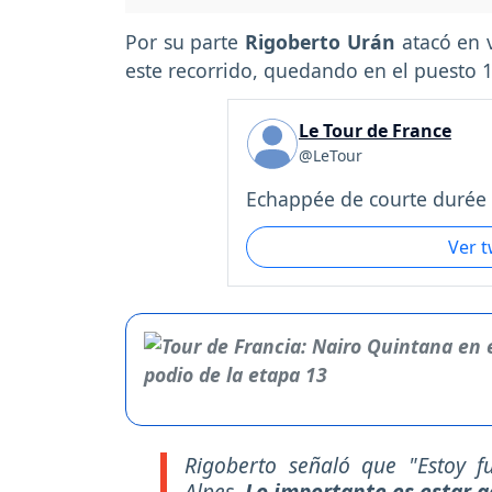
Por su parte
Rigoberto Urán
atacó en 
este recorrido, quedando en el puesto 
Le Tour de France
@LeTour
Echappée de courte durée .
Ver 
Rigoberto señaló que "
Estoy f
Alpes.
Lo importante es estar 