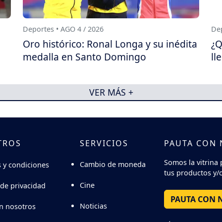
Deportes • AGO 4 / 2026
Dep
Oro histórico: Ronal Longa y su inédita
¿Q
medalla en Santo Domingo
ll
VER MÁS +
TROS
SERVICIOS
PAUTA CON
Somos la vitrina 
Cambio de moneda
 y condiciones
tus productos y/o
Cine
 de privacidad
PAUTA CON 
Noticias
n nosotros