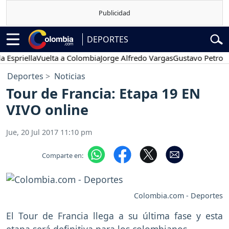
DEPORTES
ella
Vuelta a Colombia
Jorge Alfredo Vargas
Gustavo Petro
Poses
Deportes
Noticias
Tour de Francia: Etapa 19 EN
VIVO online
Jue, 20 Jul 2017 11:10 pm
Comparte en:
Colombia.com - Deportes
El Tour de Francia llega a su última fase y esta
etapa será definitiva para los colombianos.