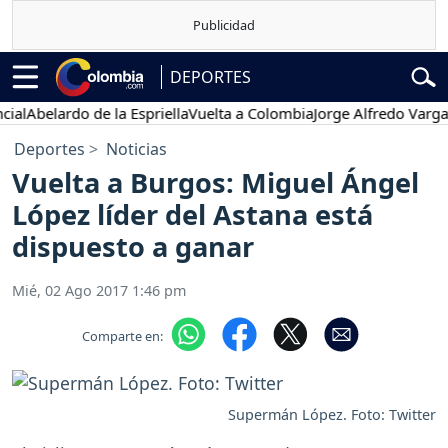
DEPORTES
belardo de la Espriella
Vuelta a Colombia
Jorge Alfredo Vargas
Gust
Deportes
Noticias
Vuelta a Burgos: Miguel Ángel
López líder del Astana está
dispuesto a ganar
Mié, 02 Ago 2017 1:46 pm
Comparte en:
Supermán López. Foto: Twitter