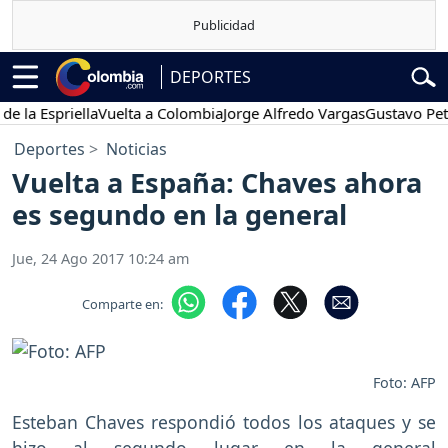
DEPORTES
Espriella
Vuelta a Colombia
Jorge Alfredo Vargas
Gustavo Petro
Deportes
Noticias
Vuelta a España: Chaves ahora
es segundo en la general
Jue, 24 Ago 2017 10:24 am
Comparte en:
Foto: AFP
Esteban Chaves respondió todos los ataques y se
hizo al segundo lugar en la general