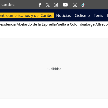
Cartelera
entroamericanos y del Caribe
Noticias
Ciclismo
Tenis
esidencial
Abelardo de la Espriella
Vuelta a Colombia
Jorge Alfredo