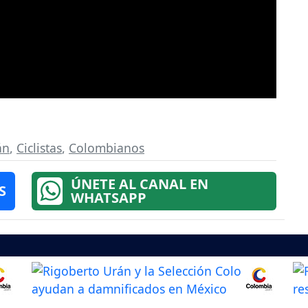
án
,
Ciclistas
,
Colombianos
ÚNETE AL CANAL EN
S
WHATSAPP