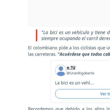
"La bici es un vehículo y tiene 
siempre ocupando el carril der
El colombiano pide a los ciclistas que 
las carreteras.
"
Acuérdese que todos cab
n ?U
@UranRigoberto
La bici es un vehí...
Ver 
Recordemos que debido a los altos índ