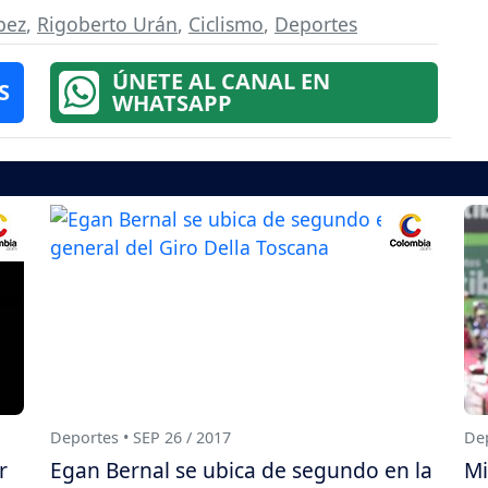
pez
,
Rigoberto Urán
,
Ciclismo
,
Deportes
ÚNETE AL CANAL EN
S
WHATSAPP
Deportes • SEP 26 / 2017
Dep
r
Egan Bernal se ubica de segundo en la
Mi