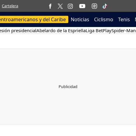
Cartelera
entroamericanos y del Caribe
Noticias
Ciclismo
Tenis
sión presidencial
Abelardo de la Espriella
Liga BetPlay
Spider-Man