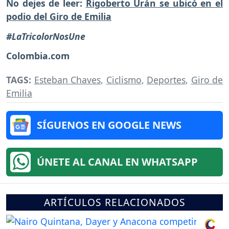
No dejes de leer:
Rigoberto Urán se ubicó en el
podio del Giro de Emilia
#LaTricolorNosUne
Colombia.com
TAGS:
Esteban Chaves
,
Ciclismo
,
Deportes
,
Giro de
Emilia
SÍGUENOS EN GOOGLE NEWS
ÚNETE AL CANAL EN WHATSAPP
ARTÍCULOS RELACIONADOS