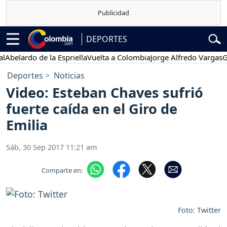
DEPORTES
elardo de la Espriella
Vuelta a Colombia
Jorge Alfredo Vargas
Gusta
Deportes
Noticias
Video: Esteban Chaves sufrió
fuerte caída en el Giro de
Emilia
Sáb, 30 Sep 2017 11:21 am
Comparte en:
Foto: Twitter