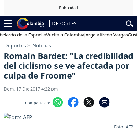
DEPORTES
do de la Espriella
Vuelta a Colombia
Jorge Alfredo Vargas
Gustavo
Deportes
Noticias
Romain Bardet: "La credibilidad
del ciclismo se ve afectada por
culpa de Froome"
Dom, 17 Dic 2017 4:22 pm
Comparte en:
Foto: AFP