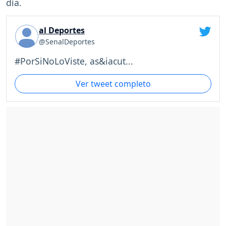
día.
al Deportes
@SenalDeportes
#PorSiNoLoViste, as&iacut...
Ver tweet completo