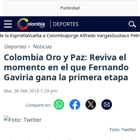
DEPORTES
Espriella
Vuelta a Colombia
Jorge Alfredo Vargas
Gustavo Petro
P
Deportes
Noticias
Colombia Oro y Paz: Reviva el
momento en el que Fernando
Gaviria gana la primera etapa
Mar, 06 Feb 2018 1:29 pm
Comparte en:
Foto: Twitter