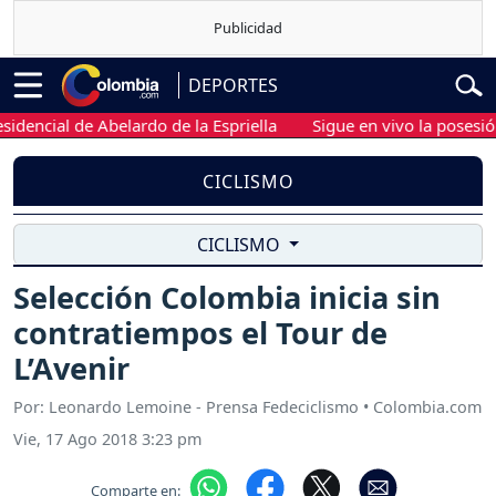
DEPORTES
encial de Abelardo de la Espriella
Sigue en vivo la posesión pr
CICLISMO
CICLISMO
Selección Colombia inicia sin
contratiempos el Tour de
L’Avenir
Por: Leonardo Lemoine - Prensa Fedeciclismo • Colombia.com
Vie, 17 Ago 2018 3:23 pm
Comparte en: