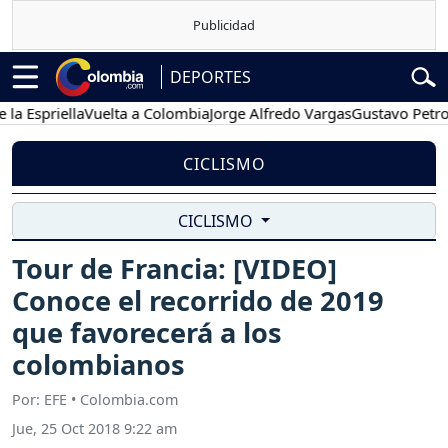
DEPORTES
spriella
Vuelta a Colombia
Jorge Alfredo Vargas
Gustavo Petro
Po
CICLISMO
CICLISMO
Tour de Francia: [VIDEO]
Conoce el recorrido de 2019
que favorecerá a los
colombianos
Por: EFE • Colombia.com
Jue, 25 Oct 2018 9:22 am