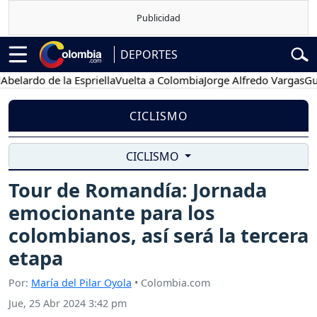
DEPORTES
rdo de la Espriella
Vuelta a Colombia
Jorge Alfredo Vargas
Gustavo
CICLISMO
CICLISMO
Tour de Romandía: Jornada
emocionante para los
colombianos, así será la tercera
etapa
Por:
María del Pilar Oyola
• Colombia.com
Jue, 25 Abr 2024 3:42 pm