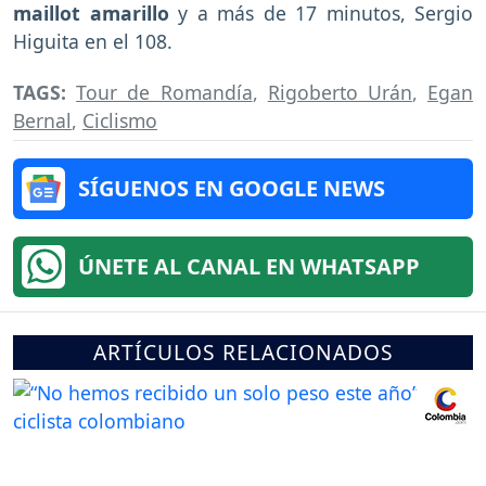
maillot amarillo
y a más de 17 minutos, Sergio
Higuita en el 108.
TAGS:
Tour de Romandía
,
Rigoberto Urán
,
Egan
Bernal
,
Ciclismo
SÍGUENOS EN GOOGLE NEWS
ÚNETE AL CANAL EN WHATSAPP
ARTÍCULOS RELACIONADOS