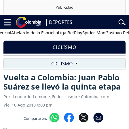
DEPORTES
al
Abelardo de la Espriella
Liga BetPlay
Spider-Man
Gustavo Petro
CICLISMO
CICLISMO
Vuelta a Colombia: Juan Pablo
Suárez se llevó la quinta etapa
Por: Leonardo Lemoine, Fedeciclismo • Colombia.com
Vie, 10 Ago 2018 6:03 pm
Comparte en: