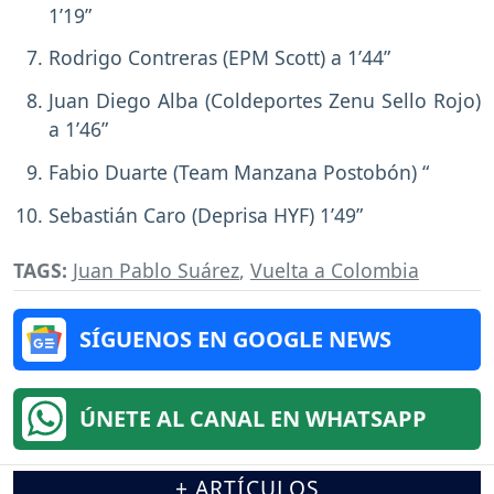
1’19”
Rodrigo Contreras (EPM Scott) a 1’44”
Juan Diego Alba (Coldeportes Zenu Sello Rojo)
a 1’46”
Fabio Duarte (Team Manzana Postobón) “
Sebastián Caro (Deprisa HYF) 1’49”
TAGS:
Juan Pablo Suárez
,
Vuelta a Colombia
SÍGUENOS EN GOOGLE NEWS
ÚNETE AL CANAL EN WHATSAPP
+ ARTÍCULOS