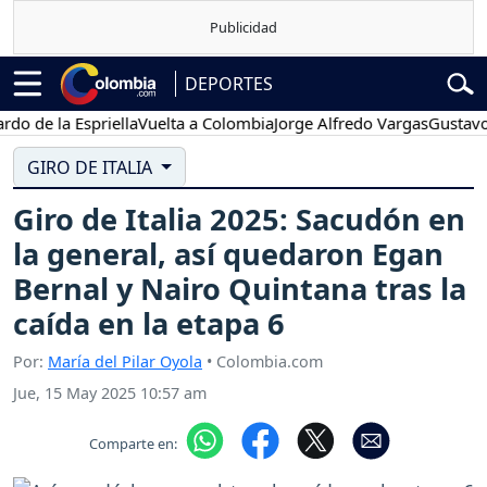
DEPORTES
 la Espriella
Vuelta a Colombia
Jorge Alfredo Vargas
Gustavo Petr
GIRO DE ITALIA
Giro de Italia 2025: Sacudón en
la general, así quedaron Egan
Bernal y Nairo Quintana tras la
caída en la etapa 6
Por:
María del Pilar Oyola
• Colombia.com
Jue, 15 May 2025 10:57 am
Comparte en: