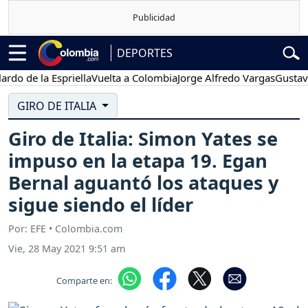
DEPORTES
 la Espriella
Vuelta a Colombia
Jorge Alfredo Vargas
Gustavo Petro
GIRO DE ITALIA
Giro de Italia: Simon Yates se
impuso en la etapa 19. Egan
Bernal aguantó los ataques y
sigue siendo el líder
Por: EFE • Colombia.com
Vie, 28 May 2021 9:51 am
Comparte en: