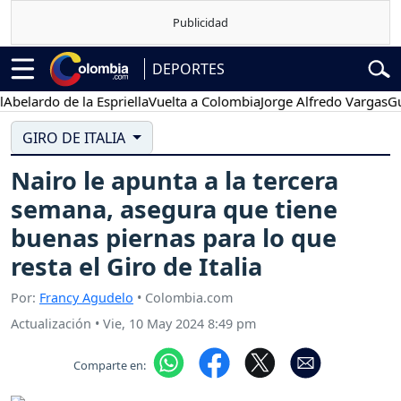
DEPORTES
rdo de la Espriella
Vuelta a Colombia
Jorge Alfredo Vargas
Gustavo
GIRO DE ITALIA
Nairo le apunta a la tercera
semana, asegura que tiene
buenas piernas para lo que
resta el Giro de Italia
Por:
Francy Agudelo
• Colombia.com
Actualización
•
Vie, 10 May 2024 8:49 pm
Comparte en: