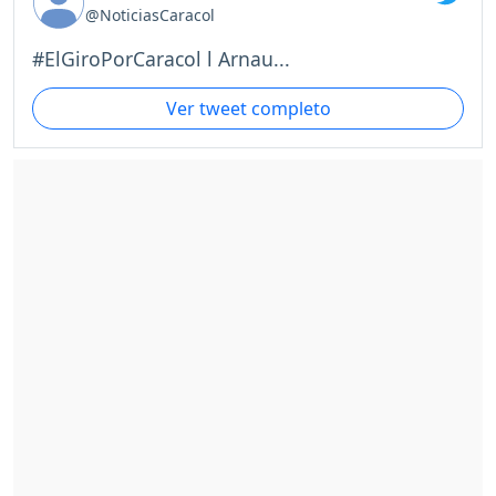
@NoticiasCaracol
#ElGiroPorCaracol l Arnau...
Ver tweet completo