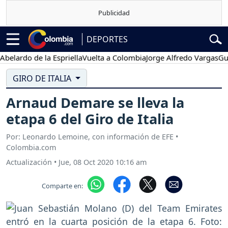
DEPORTES
do de la Espriella
Vuelta a Colombia
Jorge Alfredo Vargas
Gustavo 
GIRO DE ITALIA
Arnaud Demare se lleva la
etapa 6 del Giro de Italia
Por: Leonardo Lemoine, con información de EFE •
Colombia.com
Actualización
•
Jue, 08 Oct 2020 10:16 am
Comparte en: