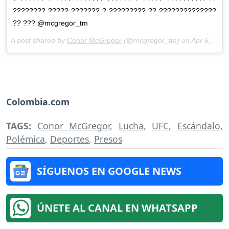
???????? ????? ??????? ? ????????? ?? ??????????????
?? ??? @mcgregor_tm
A post shared by
Conor McGregor
(@mcgregor_tm) on
Apr 6, 2018 at 7:48am PDT
Colombia.com
TAGS:
Conor McGregor
,
Lucha
,
UFC
,
Escándalo
,
Polémica
,
Deportes
,
Presos
SÍGUENOS EN GOOGLE NEWS
ÚNETE AL CANAL EN WHATSAPP