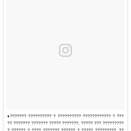
♦??????? ?????????? ? ?????????? ???????????? ? ???
?? ??????? ??????? ????? ???????, ????? ??? ?????????
? ?????? ? ???? ??????? ?????? ? ????? ?????????. ??