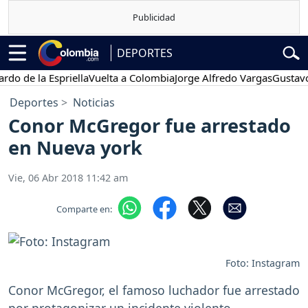
DEPORTES
e la Espriella
Vuelta a Colombia
Jorge Alfredo Vargas
Gustavo Pet
Deportes
Noticias
Conor McGregor fue arrestado
en Nueva york
Vie, 06 Abr 2018 11:42 am
Comparte en:
Foto: Instagram
Conor McGregor, el famoso luchador fue arrestado
por protagonizar un incidente violento.