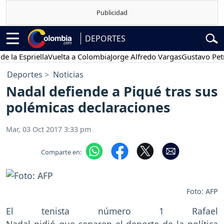
DEPORTES
spriella
Vuelta a Colombia
Jorge Alfredo Vargas
Gustavo Petro
P
Deportes
Noticias
Nadal defiende a Piqué tras sus
polémicas declaraciones
Mar, 03 Oct 2017 3:33 pm
Comparte en:
Foto: AFP
El tenista número 1 Rafael
Nadal pidió que separen el deporte de la política