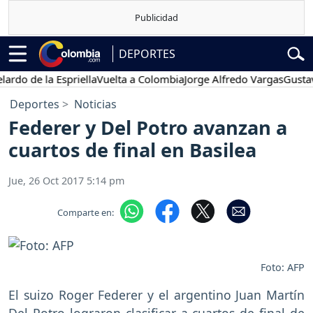
DEPORTES
de la Espriella
Vuelta a Colombia
Jorge Alfredo Vargas
Gustavo Pe
Deportes
Noticias
Federer y Del Potro avanzan a
cuartos de final en Basilea
Jue, 26 Oct 2017 5:14 pm
Comparte en:
Foto: AFP
El suizo Roger Federer y el argentino Juan Martín
Del Potro lograron clasificar a cuartos de final de