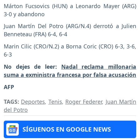
Márton Fucsovics (HUN) a Leonardo Mayer (ARG)
3-0 y abandono
Juan Martín Del Potro (ARG/N.4) derrotó a Julien
Benneteau (FRA) 6-4, 6-4
Marin Cilic (CRO/N.2) a Borna Coric (CRO) 6-3, 3-6,
6-3
No dejes de leer:
Nadal reclama millonaria
suma a exministra francesa por falsa acusación
AFP
TAGS:
Deportes
,
Tenis
,
Roger Federer
,
Juan Martín
del Potro
SÍGUENOS EN GOOGLE NEWS