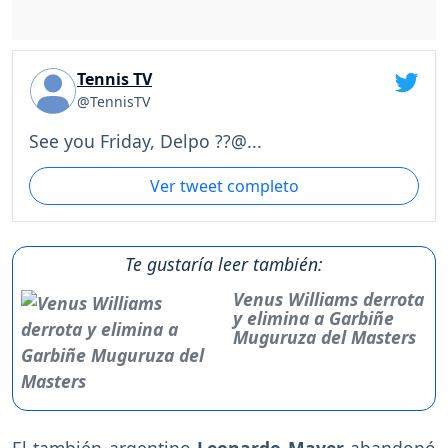
Tennis TV
@TennisTV
See you Friday, Delpo ??@...
Ver tweet completo
Te gustaría leer también:
Venus Williams derrota
y elimina a Garbiñe
Muguruza del Masters
El también argentino
Leonardo Mayer
abandonó