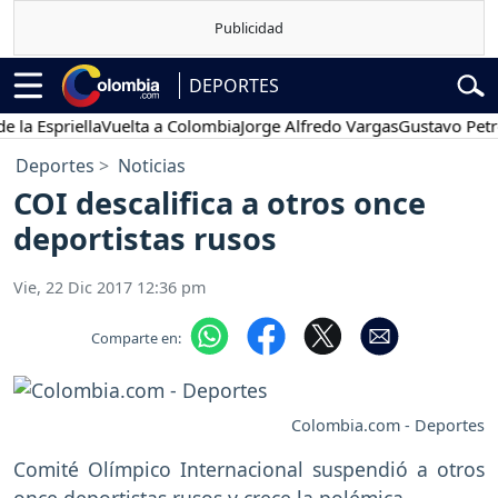
DEPORTES
spriella
Vuelta a Colombia
Jorge Alfredo Vargas
Gustavo Petro
P
Deportes
Noticias
COI descalifica a otros once
deportistas rusos
Vie, 22 Dic 2017 12:36 pm
Comparte en:
Colombia.com - Deportes
Comité Olímpico Internacional suspendió a otros
once deportistas rusos y crece la polémica