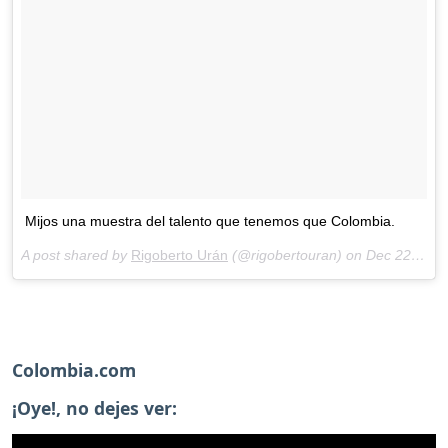
Mijos una muestra del talento que tenemos que Colombia.
A post shared by
Rigoberto Urán
(@rigobertouran) on
Dec 22, 2017 at 5:52am PST
Colombia.com
¡Oye!, no dejes ver: