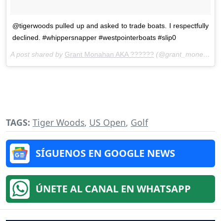
@tigerwoods pulled up and asked to trade boats. I respectfully
declined. #whippersnapper #westpointerboats #slip0
A post shared by
Grant Monahan AKA ??????
(@grant_moneyhands) on
TAGS:
Tiger Woods
,
US Open
,
Golf
SÍGUENOS EN GOOGLE NEWS
ÚNETE AL CANAL EN WHATSAPP