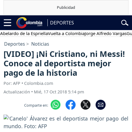
DEPORTES
rdo de la Espriella
Vuelta a Colombia
Jorge Alfredo Vargas
Gustavo
Deportes
Noticias
[VIDEO] ¡Ni Cristiano, ni Messi!
Conoce al deportista mejor
pago de la historia
Por: AFP • Colombia.com
Actualización
•
Mié, 17 Oct 2018 5:14 pm
Comparte en: