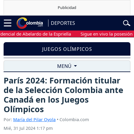
DEPORTES
ial de Abelardo de la Espriella
Sigue en vivo la posesión presi
JUEGOS OLÍMPICOS
MENÚ
París 2024: Formación titular
de la Selección Colombia ante
Canadá en los Juegos
Olímpicos
Por:
María del Pilar Oyola
• Colombia.com
Mié, 31 Jul 2024 1:17 pm