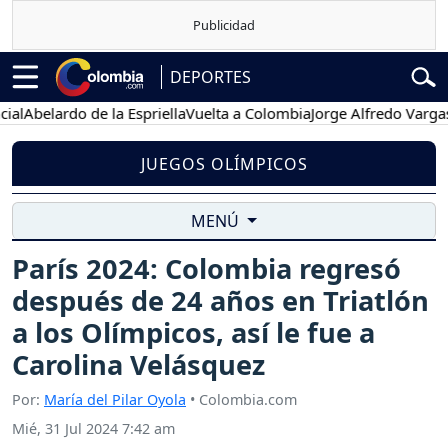
DEPORTES
elardo de la Espriella
Vuelta a Colombia
Jorge Alfredo Vargas
Gust
JUEGOS OLÍMPICOS
MENÚ
París 2024: Colombia regresó
después de 24 años en Triatlón
a los Olímpicos, así le fue a
Carolina Velásquez
Por:
María del Pilar Oyola
• Colombia.com
Mié, 31 Jul 2024 7:42 am