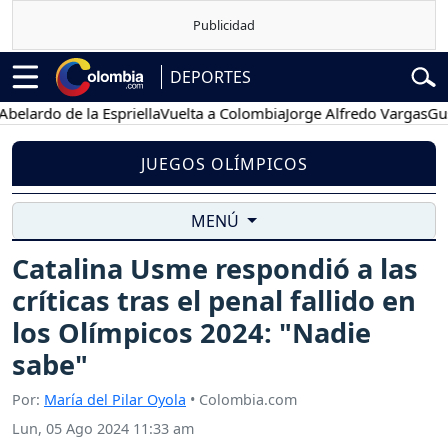
DEPORTES
do de la Espriella
Vuelta a Colombia
Jorge Alfredo Vargas
Gustavo 
JUEGOS OLÍMPICOS
MENÚ
Catalina Usme respondió a las
críticas tras el penal fallido en
los Olímpicos 2024: "Nadie
sabe"
Por:
María del Pilar Oyola
• Colombia.com
Lun, 05 Ago 2024 11:33 am