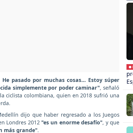
● 
pr
 He pasado por muchas cosas... Estoy súper
Es
adecida simplemente por poder caminar"
, señaló
la ciclista colombiana, quien en 2018 sufrió una
erda.
edellín dijo que haber regresado a los Juegos
 en Londres 2012
"es un enorme desafío"
, y que
ún más grande"
.