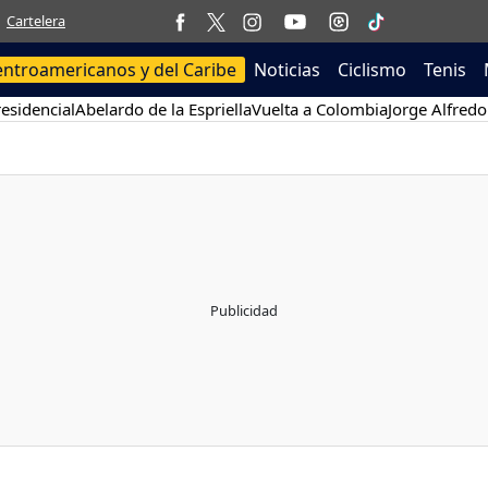
Cartelera
entroamericanos y del Caribe
Noticias
Ciclismo
Tenis
esidencial
Abelardo de la Espriella
Vuelta a Colombia
Jorge Alfredo