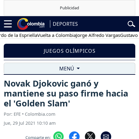
DEPORTES
la Espriella
Vuelta a Colombia
Jorge Alfredo Vargas
Gustavo Petro
JUEGOS OLÍMPICOS
MENÚ
Novak Djokovic ganó y
mantiene su paso firme hacia
el 'Golden Slam'
Por: EFE • Colombia.com
Jue, 29 Jul 2021 10:10 am
Comparte en: