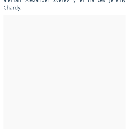
alemán Alexander Zverev y el francés Jeremy
Chardy.