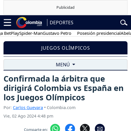
DEPORTES
tPlay
Spider-Man
Gustavo Petro
Posesión presidencial
Abelardo 
JUEGOS OLÍMPICOS
MENÚ
Confirmada la árbitra que
dirigirá Colombia vs España en
los Juegos Olímpicos
Por:
Carlos Guevara
• Colombia.com
Vie, 02 Ago 2024 4:48 pm
Comparte en: