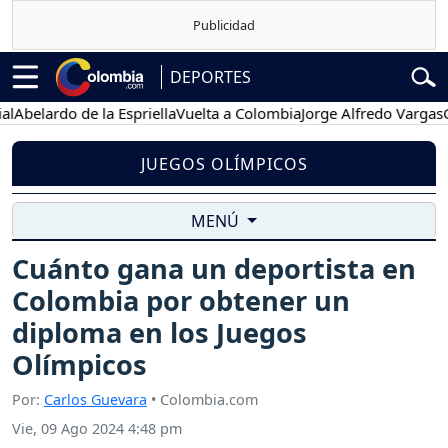
DEPORTES
ardo de la Espriella
Vuelta a Colombia
Jorge Alfredo Vargas
Gustav
JUEGOS OLÍMPICOS
MENÚ
Cuánto gana un deportista en
Colombia por obtener un
diploma en los Juegos
Olímpicos
Por:
Carlos Guevara
• Colombia.com
Vie, 09 Ago 2024 4:48 pm