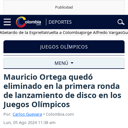
DEPORTES
do de la Espriella
Vuelta a Colombia
Jorge Alfredo Vargas
Gustavo 
JUEGOS OLÍMPICOS
MENÚ
Mauricio Ortega quedó
eliminado en la primera ronda
de lanzamiento de disco en los
Juegos Olímpicos
Por:
Carlos Guevara
• Colombia.com
Lun, 05 Ago 2024 11:38 am