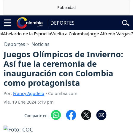
DEPORTES
ardo de la Espriella
Vuelta a Colombia
Jorge Alfredo Vargas
Gustav
Deportes
Noticias
Juegos Olímpicos de Invierno:
Así fue la ceremonia de
inauguración con Colombia
como protagonista
Por:
Francy Agudelo
• Colombia.com
Vie, 19 Ene 2024 5:19 pm
Comparte en: