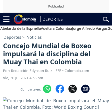
DEPORTES
rdo de la Espriella
Vuelta a Colombia
Jorge Alfredo Vargas
Gustavo
Deportes
Noticias
Concejo Mundial de Boxeo
impulsará la disciplina del
Muay Thai en Colombia
Por: Redacción Edynson Ruiz - EFE • Colombia.com
Vie, 30 Jul 2021 4:53 pm
Comparte en: