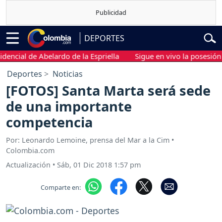
DEPORTES
cial de Abelardo de la Espriella
Sigue en vivo la posesión pres
Deportes
Noticias
[FOTOS] Santa Marta será sede
de una importante
competencia
Por: Leonardo Lemoine, prensa del Mar a la Cim •
Colombia.com
Actualización
•
Sáb, 01 Dic 2018 1:57 pm
Comparte en: