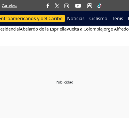
Cartelera
entroamericanos y del Caribe
Noticias
Ciclismo
Tenis
esidencial
Abelardo de la Espriella
Vuelta a Colombia
Jorge Alfredo