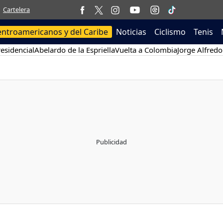
Cartelera
entroamericanos y del Caribe
Noticias
Ciclismo
Tenis
esidencial
Abelardo de la Espriella
Vuelta a Colombia
Jorge Alfredo