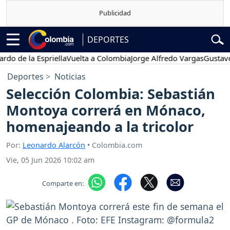
DEPORTES
a Espriella
Vuelta a Colombia
Jorge Alfredo Vargas
Gustavo Petro
Deportes
Noticias
Selección Colombia: Sebastián
Montoya correrá en Mónaco,
homenajeando a la tricolor
Por:
Leonardo Alarcón
• Colombia.com
Vie, 05 Jun 2026 10:02 am
Comparte en: