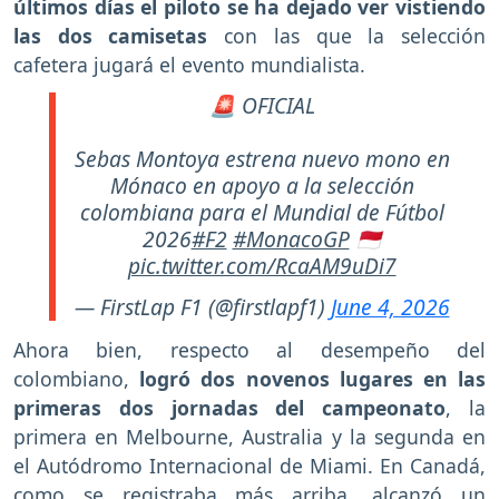
últimos días el piloto se ha dejado ver vistiendo
las dos camisetas
con las que la selección
cafetera jugará el evento mundialista.
🚨 OFICIAL
Sebas Montoya estrena nuevo mono en
Mónaco en apoyo a la selección
colombiana para el Mundial de Fútbol
2026
#F2
#MonacoGP
🇲🇨
pic.twitter.com/RcaAM9uDi7
— FirstLap F1 (@firstlapf1)
June 4, 2026
Ahora bien, respecto al desempeño del
colombiano,
logró dos novenos lugares en las
primeras dos jornadas del campeonato
, la
primera en Melbourne, Australia y la segunda en
el Autódromo Internacional de Miami. En Canadá,
como se registraba más arriba, alcanzó un