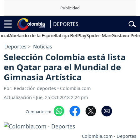
DEPORTES
l
Abelardo de la Espriella
Liga BetPlay
Spider-Man
Gustavo Petro
Deportes
Noticias
Selección Colombia está lista
en Qatar para el Mundial de
Gimnasia Artística
Por: Redacción deportes • Colombia.com
Actualización
•
Jue, 25 Oct 2018 2:24 pm
Comparte en:
Colombia.com - Deportes