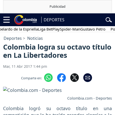
DEPORTES
do de la Espriella
Liga BetPlay
Spider-Man
Gustavo Petro
Posesi
Deportes
Noticias
Colombia logra su octavo título
en La Libertadores
Mar, 11 Abr 2017 1:44 pm
Comparte en:
Colombia.com - Deportes
Colombia logró su octavo título en una
competición que le ha traído grandes alegrías a la